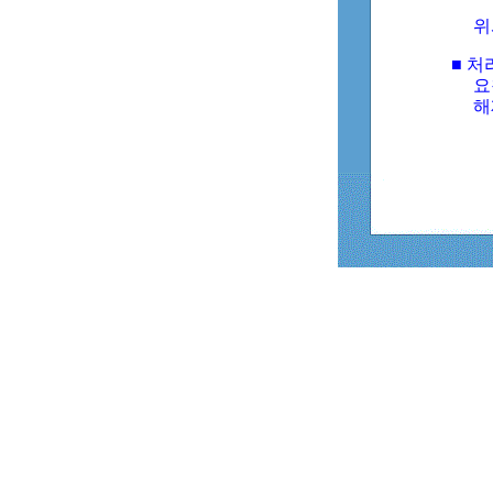
위
■ 처
요
해