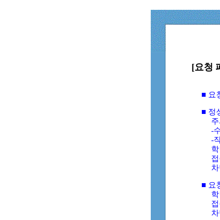
[요청 
■ 
■ 
주
-수
-
학
접
차
■ 요
학번
접속
차단