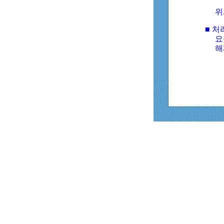
위
■ 처
요
해