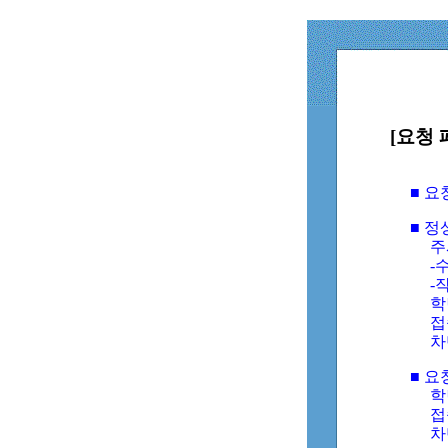
[요청 
■ 
■ 
주
-수
-
학
접
차
■ 요
학번
접속
차단