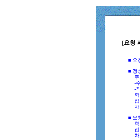
[요청 
■ 
■ 
주
-수
-
학
접
차
■ 요
학번
접속
차단