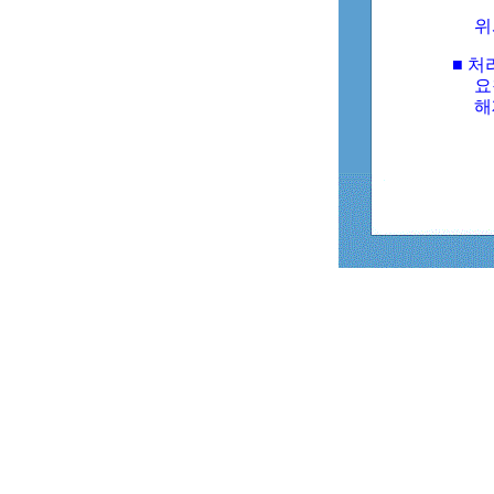
위
■ 처
요
해