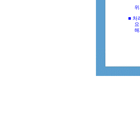
위
■ 처
요
해