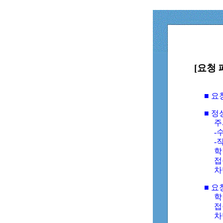
[요청 
■ 
■ 
주
-수
-
학
접
차
■ 요
학번
접속
차단